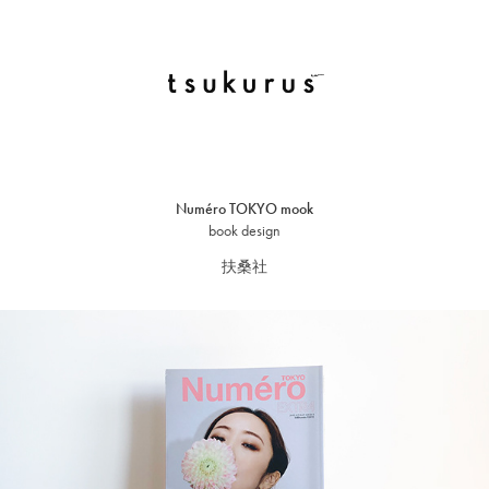
Numéro TOKYO mook
book design
扶桑社